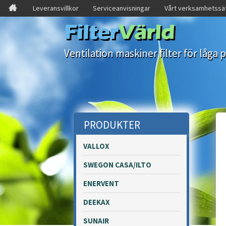
Leveransvillkor
Serviceanvisningar
Vårt verksamhetssä
Filter
Värld
Ventilation maskiner filter för låga p
PRODUKTER
VALLOX
SWEGON CASA/ILTO
ENERVENT
DEEKAX
SUNAIR