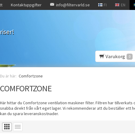
tt
Kontaktuppgifter
info@filtervarld.se
FI
EN
riser!
Varukorg
0
Comfortzone
COMFORTZONE
Här hittar du Comfortzone ventilation maskiner filter. Filtren har tillverkats 
snabba direkt från vårt eget lager. Vi rekommenderar att du beställer ett he
kan du spara leveranskostnader.