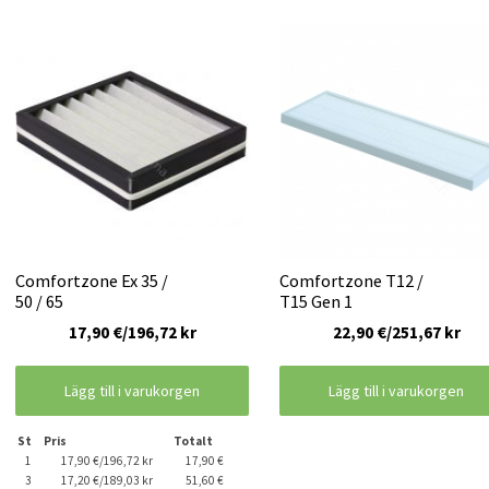
Comfortzone Ex 35 /
Comfortzone T12 /
50 / 65
T15 Gen 1
17,90 €/196,72 kr
22,90 €/251,67 kr
Lägg till i varukorgen
Lägg till i varukorgen
St
Pris
Totalt
1
17,90 €/196,72 kr
17,90 €
3
17,20 €/189,03 kr
51,60 €