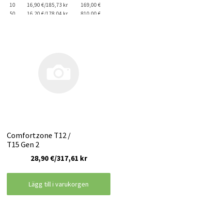
10
16,90 €/185,73 kr
169,00 €
50
16,20 €/178,04 kr
810,00 €
Comfortzone T12 /
T15 Gen 2
28,90 €/317,61 kr
Lägg till i varukorgen