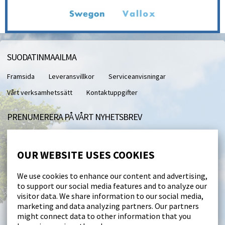
SUODATINMAAILMA
Framsida
Leveransvillkor
Serviceanvisningar
Vårt verksamhetssätt
Kontaktuppgifter
PRENUMERERA PÅ VÅRT NYHETSBREV
Med vårt nyhetsbrev får du direkt till din e-post.
OUR WEBSITE USES COOKIES
I accept this site saving my personal data (
läs
)
We use cookies to enhance our content and advertising,
to support our social media features and to analyze our
Beställ
visitor data. We share information to our social media,
marketing and data analyzing partners. Our partners
might connect data to other information that you
FÖLJ OSS