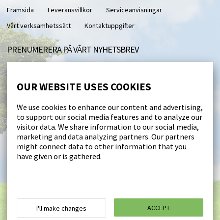
Framsida
Leveransvillkor
Serviceanvisningar
Vårt verksamhetssätt
Kontaktuppgifter
PRENUMERERA PÅ VÅRT NYHETSBREV
Med vårt nyhetsbrev får du direkt till din e-post.
OUR WEBSITE USES COOKIES
I accept this site saving my personal data (
läs
)
We use cookies to enhance our content and advertising,
to support our social media features and to analyze our
Beställ
visitor data. We share information to our social media,
marketing and data analyzing partners. Our partners
might connect data to other information that you
FÖLJ OSS
have given or is gathered.
Suodatinmaailma © 2026
ACCEPT
I'll make changes