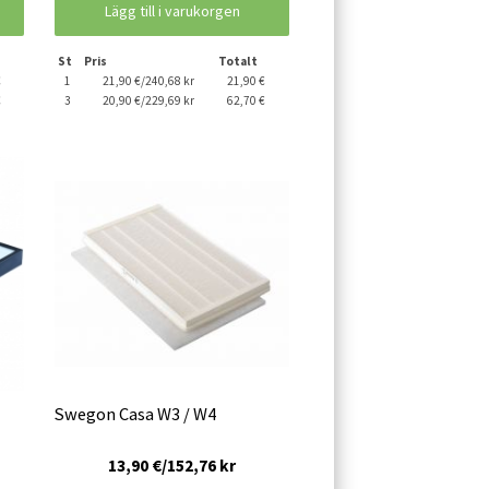
Lägg till i varukorgen
St
Pris
Totalt
€
1
21,90 €/240,68 kr
21,90 €
€
3
20,90 €/229,69 kr
62,70 €
Swegon Casa W3 / W4
13,90 €/152,76 kr