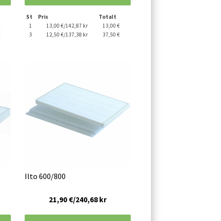
St
Pris
Totalt
€
1
13,00 €/142,87 kr
13,00 €
€
3
12,50 €/137,38 kr
37,50 €
Ilto 600/800
21,90 €/240,68 kr