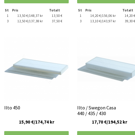
St
Pris
Totalt
St
Pris
Totalt
1
13,50 €/148,37 kr
13,50 €
1
14,20 €/156,06 kr
14,20 
3
12,50 €/137,38 kr
37,50 €
3
13,10 €/143,97 kr
39,30 
Ilto 450
Ilto / Swegon Casa
440 / 435 / 430
15,90 €/174,74 kr
17,70 €/194,52 kr