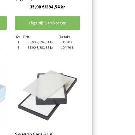
35,90 €/394,54 kr
Lägg till i varukorgen
St
Pris
Totalt
€
1
35,90 €/394,54 kr
35,90 €
€
3
34,90 €/383,55 kr
104,70 €
Swegon Casa R120