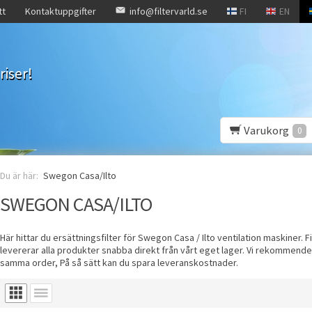
tt
Kontaktuppgifter
info@filtervarld.se
FI
EN
riser!
Varukorg
0
Swegon Casa/Ilto
SWEGON CASA/ILTO
Här hittar du ersättningsfilter för Swegon Casa / Ilto ventilation maskiner. Fil
levererar alla produkter snabba direkt från vårt eget lager. Vi rekommenderar
samma order, På så sätt kan du spara leveranskostnader.