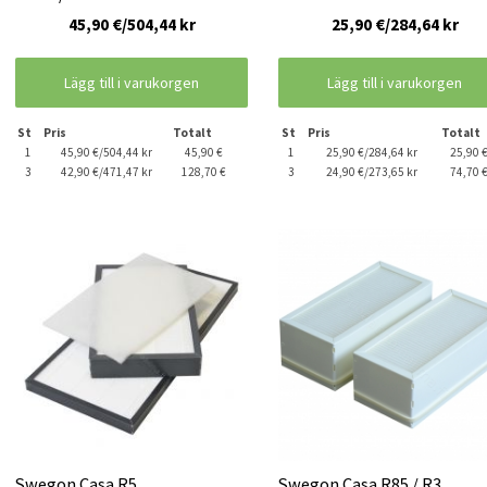
45,90 €/504,44 kr
25,90 €/284,64 kr
Lägg till i varukorgen
Lägg till i varukorgen
St
Pris
Totalt
St
Pris
Totalt
1
45,90 €/504,44 kr
45,90 €
1
25,90 €/284,64 kr
25,90 
3
42,90 €/471,47 kr
128,70 €
3
24,90 €/273,65 kr
74,70 
Swegon Casa R5
Swegon Casa R85 / R3