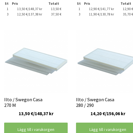
St
Pris
Totalt
St
Pris
Totalt
1
13,50 €/148,37 kr
13,50 €
1
12,90 €/141,77 kr
12,90 
3
12,50 €/137,38 kr
37,50 €
3
11,90 €/130,78 kr
35,70 
Ilto / Swegon Casa
Ilto / Swegon Casa
270 M
280 / 290
13,50 €/148,37 kr
14,20 €/156,06 kr
Lägg till i varukorgen
Lägg till i varukorgen