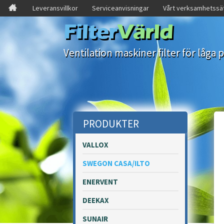
Leveransvillkor
Serviceanvisningar
Vårt verksamhetssä
Filter
Värld
Ventilation maskiner filter för låga p
PRODUKTER
VALLOX
SWEGON CASA/ILTO
ENERVENT
DEEKAX
SUNAIR