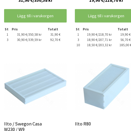
31,90 €/350,58 kr
19,90 €/218,70 kr
Lägg till i varukorgen
Lägg till i varukorgen
St
Pris
Totalt
St
Pris
Totalt
1
31,90 €/350,58 kr
31,90 €
1
19,90 €/218,70 kr
19,90 €
3
30,90 €/339,59 kr
92,70 €
3
18,90 €/207,71 kr
56,70 €
10
18,50 €/203,32 kr
185,00 
Ilto / Swegon Casa
Ilto R80
W230 / W9