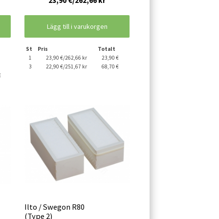
23,90 €/262,66 kr
Lägg till i varukorgen
St
Pris
Totalt
1
23,90 €/262,66 kr
23,90 €
3
22,90 €/251,67 kr
68,70 €
€
Ilto / Swegon R80
(Type 2)