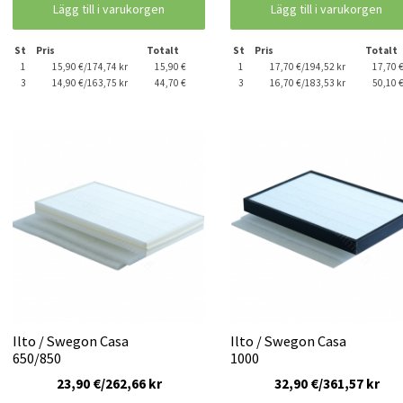
Lägg till i varukorgen
Lägg till i varukorgen
St
Pris
Totalt
St
Pris
Totalt
1
15,90 €/174,74 kr
15,90 €
1
17,70 €/194,52 kr
17,70 
3
14,90 €/163,75 kr
44,70 €
3
16,70 €/183,53 kr
50,10 
Ilto / Swegon Casa
Ilto / Swegon Casa
650/850
1000
23,90 €/262,66 kr
32,90 €/361,57 kr