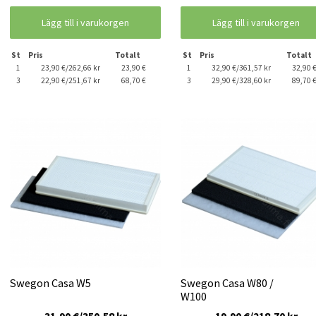
Lägg till i varukorgen
Lägg till i varukorgen
St
Pris
Totalt
St
Pris
Totalt
1
23,90 €/262,66 kr
23,90 €
1
32,90 €/361,57 kr
32,90 
3
22,90 €/251,67 kr
68,70 €
3
29,90 €/328,60 kr
89,70 
Swegon Casa W5
Swegon Casa W80 /
W100