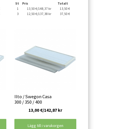
St
Pris
Totalt
€
1
13,50 €/148,37 kr
13,50 €
€
3
12,50 €/137,38 kr
37,50 €
Ilto / Swegon Casa
300 / 350 / 400
13,00 €/142,87 kr
Lägg till i varukorgen