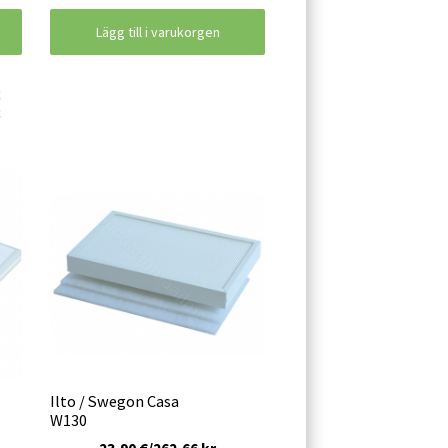
Lägg till i varukorgen
€
€
Ilto / Swegon Casa
W130