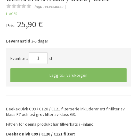
Inga recensioner |
I LAGER
25,90
€
Pris:
Leveranstid
3-5 dagar
kvantitet:
st
Lägg till i varukorgen
Deekax Divk C99 / C120 / C121 filterserie inkluderar ett finfilter av
klass F7 och två grovfilter av klass G3.
Filtren för denna produkt har tillverkats i Finland.
Deekax Divk C99 / C120 / C121 filter: