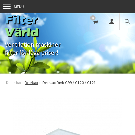
MENU
Filter
0
Värld
Ventilation maskiner
filter för låga priser!
Deekax
Deekax Divk C99 / C120 / C121