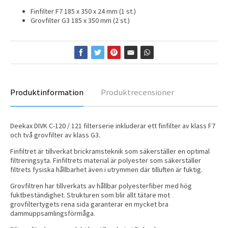
Finfilter F7 185 x 350 x 24 mm (1 st.)
Grovfilter G3 185 x 350 mm (2 st.)
Produktinformation
Produktrecensioner
Deekax DIVK C-120 / 121 filterserie inkluderar ett finfilter av klass F7
och två grovfilter av klass G3.
Finfiltret är tillverkat brickramsteknik som säkerställer en optimal
filtreringsyta. Finfiltrets material är polyester som säkerställer
filtrets fysiska hållbarhet även i utrymmen där tilluften är fuktig.
Grovfiltren har tillverkats av hållbar polyesterfiber med hög
fuktbeständighet. Strukturen som blir allt tätare mot
grovfiltertygets rena sida garanterar en mycket bra
dammuppsamlingsförmåga.