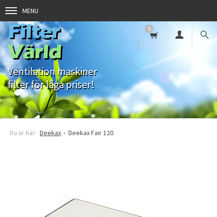
MENU
Filter
0
Värld
Ventilation maskiner
filter för låga priser!
Deekax
Deekax Fair 120