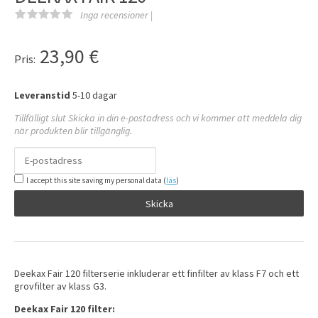
Inga recensioner |
23,90
€
Pris:
Leveranstid
5-10 dagar
Tillfälligt slut Skicka in din e-postadress och vi kommer att meddela dig
när produkten blir tillgänglig.
I accept this site saving my personal data (
läs
)
Skicka
Deekax Fair 120 filterserie inkluderar ett finfilter av klass F7 och ett
grovfilter av klass G3.
Deekax Fair 120 filter: