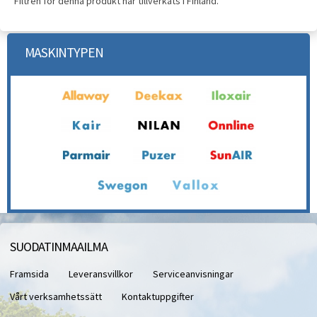
Filtren för denna produkt har tillverkats i Finland.
MASKINTYPEN
SUODATINMAAILMA
Framsida
Leveransvillkor
Serviceanvisningar
Vårt verksamhetssätt
Kontaktuppgifter