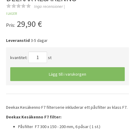
Inga recensioner |
I LAGER
29,90
€
Pris:
Leveranstid
3-5 dagar
kvantitet:
st
Lägg till i varukorgen
Deekax Kesäkenno F7 filterserie inkluderar ett påsfilter av klass F7.
Deekax Kesäkenno F7 filter:
Påsfilter F7 300 x 150 - 200 mm, 6 påsar ( 1 st.)