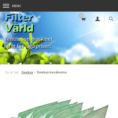
MENU
Filter
0
Värld
Ventilation maskiner
filter för låga priser!
Deekax
Deekax kesäkenno