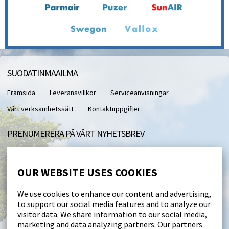
SUODATINMAAILMA
Framsida
Leveransvillkor
Serviceanvisningar
Vårt verksamhetssätt
Kontaktuppgifter
PRENUMERERA PÅ VÅRT NYHETSBREV
Med vårt nyhetsbrev får du direkt till din e-post.
OUR WEBSITE USES COOKIES
I accept this site saving my personal data (
läs
)
We use cookies to enhance our content and advertising,
to support our social media features and to analyze our
Beställ
visitor data. We share information to our social media,
marketing and data analyzing partners. Our partners