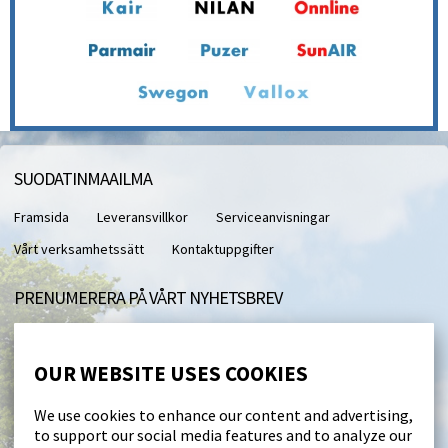
SUODATINMAAILMA
Framsida
Leveransvillkor
Serviceanvisningar
Vårt verksamhetssätt
Kontaktuppgifter
PRENUMERERA PÅ VÅRT NYHETSBREV
Med vårt nyhetsbrev får du direkt till din e-post.
OUR WEBSITE USES COOKIES
I accept this site saving my personal data (
läs
)
We use cookies to enhance our content and advertising,
to support our social media features and to analyze our
Beställ