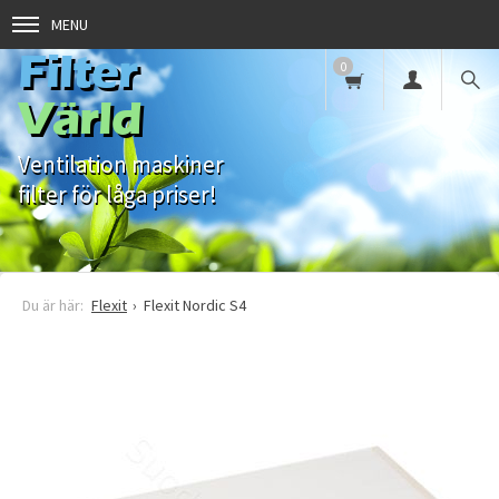
MENU
Filter
0
Värld
Ventilation maskiner
filter för låga priser!
Flexit
Flexit Nordic S4