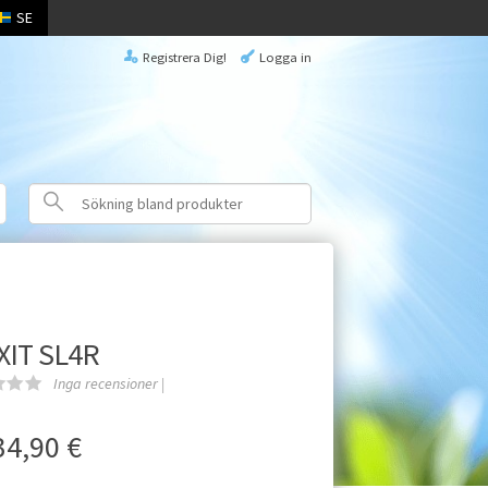
SE
Registrera Dig!
Logga in
XIT SL4R
Inga recensioner |
34,90
€