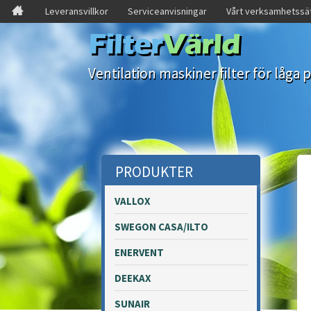
Leveransvillkor
Serviceanvisningar
Vårt verksamhetssä
Filter
Värld
Ventilation maskiner filter för låga p
PRODUKTER
VALLOX
SWEGON CASA/ILTO
ENERVENT
DEEKAX
SUNAIR