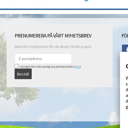
PRENUMERERA PÅ VÅRT NYHETSBREV
FÖ
Med vårt nyhetsbrev får du direkt till din e-post.
I accept this site saving my personal data (
läs
)
Beställ
W
s
d
a
d
g