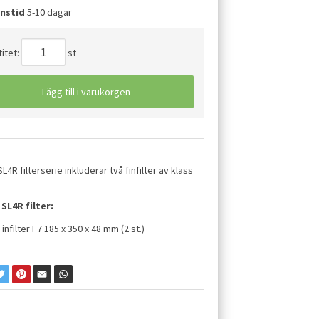
nstid
5-10 dagar
itet:
st
Lägg till i varukorgen
L4R filterserie inkluderar två finfilter av klass
SL4R filter:
Finfilter F7 185 x 350 x 48 mm (2 st.)