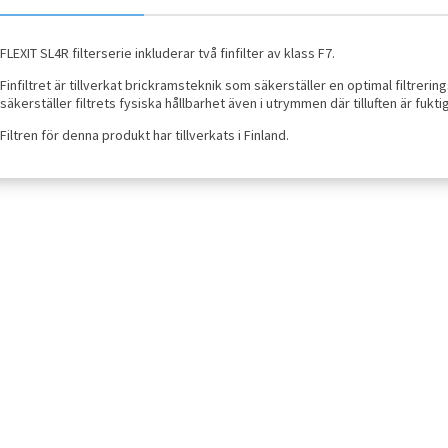
FLEXIT SL4R filterserie inkluderar två finfilter av klass F7.
Finfiltret är tillverkat brickramsteknik som säkerställer en optimal filtrerin
säkerställer filtrets fysiska hållbarhet även i utrymmen där tilluften är fuktig
Filtren för denna produkt har tillverkats i Finland.