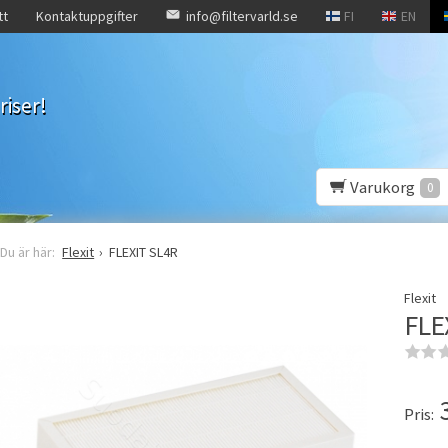
tt
Kontaktuppgifter
info@filtervarld.se
FI
EN
riser!
Varukorg
0
Flexit
FLEXIT SL4R
Flexit
FLE
Pris: