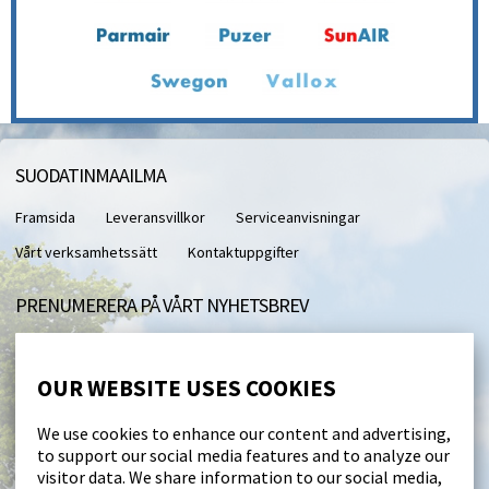
SUODATINMAAILMA
Framsida
Leveransvillkor
Serviceanvisningar
Vårt verksamhetssätt
Kontaktuppgifter
PRENUMERERA PÅ VÅRT NYHETSBREV
Med vårt nyhetsbrev får du direkt till din e-post.
OUR WEBSITE USES COOKIES
I accept this site saving my personal data (
läs
)
We use cookies to enhance our content and advertising,
to support our social media features and to analyze our
Beställ
visitor data. We share information to our social media,