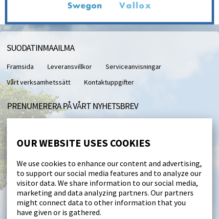
SUODATINMAAILMA
Framsida
Leveransvillkor
Serviceanvisningar
Vårt verksamhetssätt
Kontaktuppgifter
PRENUMERERA PÅ VÅRT NYHETSBREV
Med vårt nyhetsbrev får du direkt till din e-post.
OUR WEBSITE USES COOKIES
I accept this site saving my personal data (
läs
)
We use cookies to enhance our content and advertising,
to support our social media features and to analyze our
Beställ
visitor data. We share information to our social media,
marketing and data analyzing partners. Our partners
might connect data to other information that you
FÖLJ OSS
have given or is gathered.