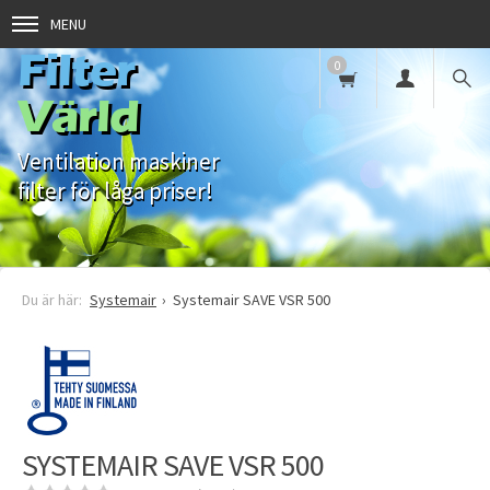
MENU
Filter
0
Värld
Ventilation maskiner
filter för låga priser!
Systemair
Systemair SAVE VSR 500
SYSTEMAIR SAVE VSR 500